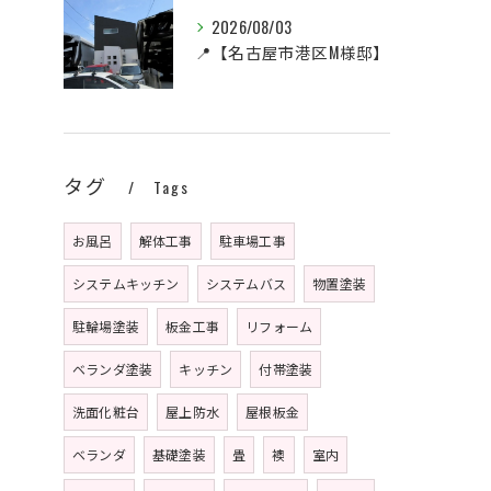
2026/08/03
📍【名古屋市港区M様邸】
タグ
Tags
お風呂
解体工事
駐車場工事
システムキッチン
システムバス
物置塗装
駐輪場塗装
板金工事
リフォーム
ベランダ塗装
キッチン
付帯塗装
洗面化粧台
屋上防水
屋根板金
ベランダ
基礎塗装
畳
襖
室内