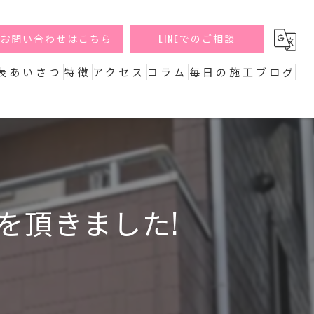
お問い合わせはこちら
LINEでのご相談
表あいさつ
特徴
アクセス
コラム
毎日の施工ブログ
外壁
屋根
防水
を頂きました!
リフォーム
エクステリア