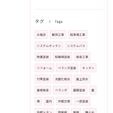
タグ
Tags
お風呂
解体工事
駐車場工事
システムキッチン
システムバス
物置塗装
駐輪場塗装
板金工事
リフォーム
ベランダ塗装
キッチン
付帯塗装
洗面化粧台
屋上防水
屋根板金
ベランダ
基礎塗装
畳
襖
室内
外壁交換
一部塗装
外壁トタン
陸屋根
屋根
錆止め