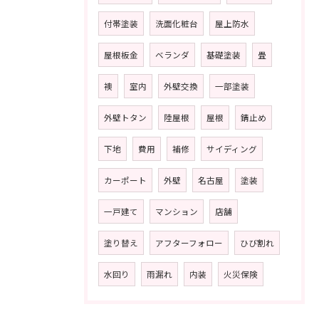
付帯塗装
洗面化粧台
屋上防水
屋根板金
ベランダ
基礎塗装
畳
襖
室内
外壁交換
一部塗装
外壁トタン
陸屋根
屋根
錆止め
下地
費用
補修
サイディング
カーポート
外壁
名古屋
塗装
一戸建て
マンション
店舗
塗り替え
アフターフォロー
ひび割れ
水回り
雨漏れ
内装
火災保険