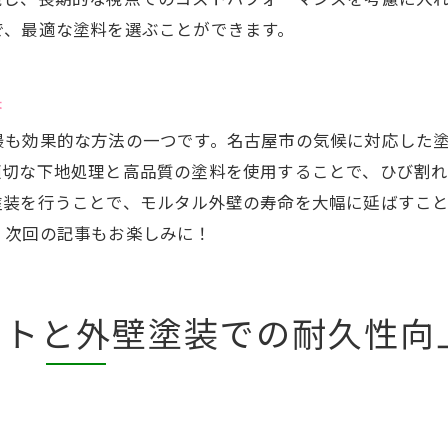
施工内容の透明性を確認する
で、最適な塗料を選ぶことができます。
保証内容をしっかりと把握する
口コミや評判の確認方法
果
業者とのコミュニケーションの取り方
最も効果的な方法の一つです。名古屋市の気候に対応した
名古屋市での外壁塗装成功事例に学ぶモルタルの保護法
適切な下地処理と高品質の塗料を使用することで、ひび割
成功事例から学ぶ塗装のポイント
塗装を行うことで、モルタル外壁の寿命を大幅に延ばすこ
名古屋市の事例に見るモルタル保護法
。次回の記事もお楽しみに！
実際の施工から得られる知見
成功した外壁塗装の共通点
地域特性に対応した施工事例
ットと外壁塗装での耐久性向
モルタル外壁が選ばれる理由
外壁塗装の効果を最大化するためのアフターメンテナン
アフターメンテナンスの必要性