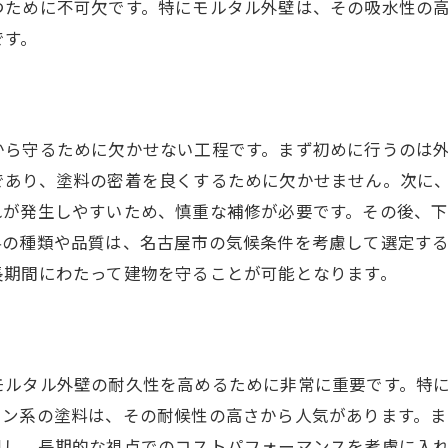
つために不可欠です。特にモルタル外壁は、その吸水性の
アフターサービスを重視する理由
です。
契約前に確認すべき業者の透明性
外壁塗装でモルタル外壁を美しく保つための秘訣
モルタル外壁の美しさを保つコツ
から守るために欠かせない工程です。まず初めに行うのは
定期的なメンテナンスの重要性
であり、塗料の密着を良くするために欠かせません。次に
外壁塗装のタイミングを逃さない方法
れが発生しやすいため、慎重な補修が必要です。その後、
色褪せを防ぐ塗装のポイント
料の種類や品質は、名古屋市の気候条件を考慮して選定す
長期間にわたって建物を守ることが可能となります。
外壁のひび割れを防ぐ対策
地域特性に合ったデザイン選び
信頼できる外壁塗装業者を選ぶためのチェックリスト
業者選びで確認すべき基本項目
モルタル外壁の耐久性を高めるために非常に重要です。特
業者の信用力を見極める方法
コン系の塗料は、その耐候性の高さから人気があります。
視し、長期的な視点でのコストパフォーマンスを考慮に入