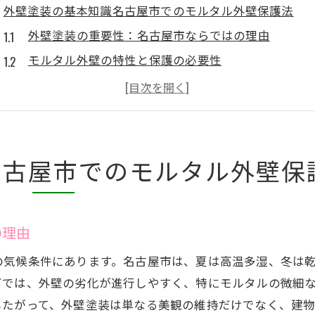
外壁塗装の基本知識名古屋市でのモルタル外壁保護法
外壁塗装の重要性：名古屋市ならではの理由
モルタル外壁の特性と保護の必要性
名古屋市の気候が外壁に与える影響
外壁塗装の基本的な工程とは
適切な塗料の選び方とその重要性
外壁塗装によるモルタル外壁保護の効果
名古屋市でのモルタル外壁保
モルタル外壁のメリットと外壁塗装での耐久性向上法
モルタル外壁が選ばれる理由
の理由
耐久性を高める外壁塗装の役割
モルタルのメンテナンスにおける塗装の重要性
の気候条件にあります。名古屋市は、夏は高温多湿、冬は
外壁塗装によるモルタルの長寿命化方法
下では、外壁の劣化が進行しやすく、特にモルタルの微細
したがって、外壁塗装は単なる美観の維持だけでなく、建
モルタル外壁の見た目を保つための塗装法