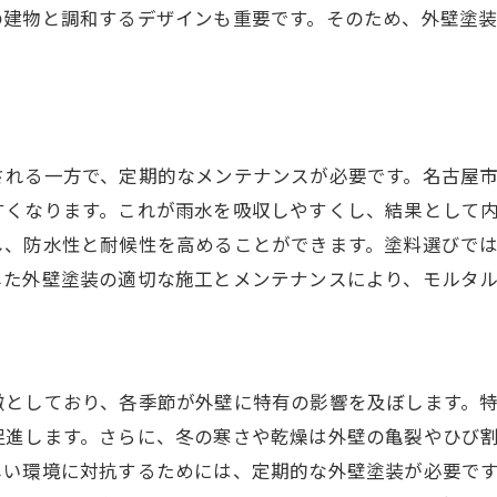
の建物と調和するデザインも重要です。そのため、外壁塗
名古屋市でのモルタル外壁の維持方法
名古屋市の気候に合った外壁塗装選びのポイント
名古屋市の気候特性と外壁ダメージ
気候に適した塗料の選び方
される一方で、定期的なメンテナンスが必要です。名古屋
外壁塗装における防水対策の重要性
すくなります。これが雨水を吸収しやすくし、結果として
温度変化に強い外壁塗料とは
し、防水性と耐候性を高めることができます。塗料選びで
気候対応型塗装のメリット
した外壁塗装の適切な施工とメンテナンスにより、モルタ
名古屋市での外壁塗装事例から学ぶ
長持ちする家を実現するための外壁塗装業者の見極め方
信頼できる業者の選び方のポイント
徴としており、各季節が外壁に特有の影響を及ぼします。
過去の施工事例を確認する重要性
促進します。さらに、冬の寒さや乾燥は外壁の亀裂やひび
資格と経験がある業者を選ぶ理由
しい環境に対抗するためには、定期的な外壁塗装が必要で
見積もり比較で気をつける点