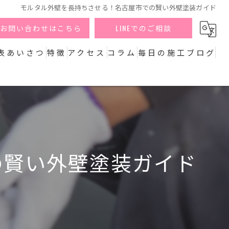
モルタル外壁を長持ちさせる！名古屋市での賢い外壁塗装ガイド
お問い合わせはこちら
LINEでのご相談
表あいさつ
特徴
アクセス
コラム
毎日の施工ブログ
外壁
屋根
防水
の賢い外壁塗装ガイド
リフォーム
エクステリア