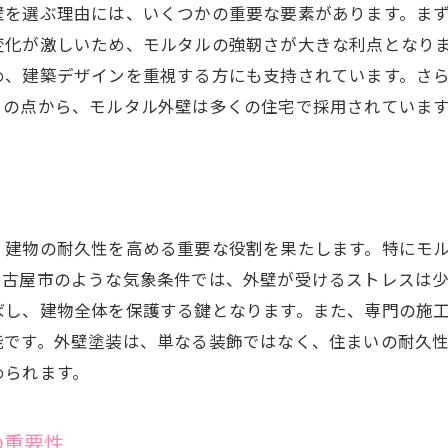
定期的な点検で劣化を防ぐ方法
壁を選ぶ理由には、いくつかの重要な要素があります。ま
メンテナンス契約の確認ポイント
変化が激しいため、モルタルの強靭さが大きな利点となり
め、建築デザインを重視する方にも支持されています。さ
トラブルが発生した際の対処法
らの点から、モルタル外壁は多くの住宅で採用されていま
外壁塗装後のケアで長持ちさせる
アフターメンテナンスの具体的な内容
、建物の耐久性を高める重要な役割を果たします。特にモ
名古屋市のような気象条件では、外壁が受けるストレスは
ばし、建物全体を保護する鍵となります。また、専門の施
能です。外壁塗装は、単なる装飾ではなく、住まいの耐久
められます。
の重要性