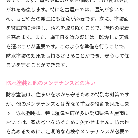
要です。まず、屋根や壁の状態を確認し、ひび割れや剥
住まいの未来を支える防水塗装の選択肢
がれを修復します。特に名古屋市では、湿気が多いた
定期メンテナンスで防水塗装の効果を最大限に
め、カビや藻の発生にも注意が必要です。次に、塗装面
引き出す
を徹底的に清掃し、汚れを取り除くことで、塗料の密着
防水塗装の効果を持続させる定期的な点検
を高めます。また、施工日を選ぶ際には、乾燥した天候
メンテナンスの頻度とその重要性
を選ぶことが重要です。このような準備を行うことで、
劣化サインを見逃さないためのチェックポ
防水塗装の効果を長持ちさせることができ、安心して住
イント
まいを守ることができます。
再塗装が必要なタイミングの見極め方
防水塗装と他のメンテナンスとの違い
防水塗装メンテナンスの具体的な方法
防水塗装は、住まいを水から守るための特別な対策です
プロによるメンテナンスとセルフチェック
が、他のメンテナンスとは異なる重要な役割を果たしま
名古屋市の住まいに最適な防水塗装選びのポイ
す。防水塗装は、特に湿気や雨が多い愛知県名古屋市に
ント
おいては、家の劣化を防ぐために欠かせません。防水性
名古屋市に適した塗料の選定基準
を高めるために、定期的な点検やメンテナンスが必要で
塗料の性能比較と選び方のポイント