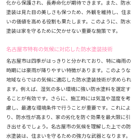
防水塗装による健康的な住環境の提供
化から保護され、長寿命化が期待できます。また、防水
塗装は見た目の美しさも保つため、外観を維持し、住ま
防水塗装がもたらす資産価値の向上
いの価値を高める役割も果たします。このように、防水
安心して暮らすための防水塗装の重要性
塗装は家を守るために欠かせない重要な施策です。
防水塗装で住まいを守る！名古屋市での施工ポ
イント
名古屋市特有の気候に対応した防水塗装技術
名古屋市での防水塗装施工時に留意すべき
名古屋市は四季がはっきりと分かれており、特に梅雨の
点
時期には豪雨が降りやすい特徴があります。このような
施工業者選びのポイントと注意点
地域ならではの気候に適応した防水塗装技術が求められ
防水塗装の施工手順とその流れ
ます。例えば、湿気の多い環境に強い防水塗料を選定す
防水塗装施工後の確認ポイント
ることが有効です。さらに、施工時には気温や湿度を考
施工後のケアとメンテナンス方法
慮し、最適な環境条件で行うことが重要です。これによ
防水塗装施工後の期待される効果と持続性
り、防水性が高まり、家の劣化を防ぐ効果を最大限に引
き出せるでしょう。名古屋市の気候を理解した上での防
名古屋市の気候に適した防水塗装で長寿命化を
水塗装は、住まいを守るための強力な武器となります。
実現