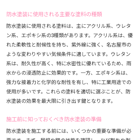
名古屋市の気候と防水塗装の関係
防水塗装に使用される主要な塗料の種類
季節ごとの気候変化に対応する防水塗装
防水塗装に使用される塗料は、主にアクリル系、ウレタ
湿度と気温が防水塗装に与える影響
ン系、エポキシ系の3種類があります。アクリル系は、優
耐久性に優れた防水塗装の選び方
れた柔軟性と耐候性を持ち、紫外線に強く、名古屋市の
防水塗装の季節ごとの最適な施工時期
ような変わりやすい気候条件に適しています。ウレタン
地元気候に合った防水塗装の実践事例
系は、耐久性が高く、特に水密性に優れているため、雨
防水塗装で名古屋市の住まいの未来を守る方法
水からの浸透防止に効果的です。一方、エポキシ系は、
長期的な視点で見る防水塗装の効果
強力な接着力と化学的な耐性を有し、特に工業用途での
使用が多いです。これらの塗料を適切に選ぶことが、防
将来を見据えた防水塗装のプランニング
水塗装の効果を最大限に引き出す鍵となります。
防水塗装による省エネ効果の可能性
防水塗装がもたらす住まいの持続可能性
施工前に知っておくべき防水塗装の準備
未来のメンテナンス負担を軽減する防水塗
防水塗装を施工する前には、いくつかの重要な準備が必
装