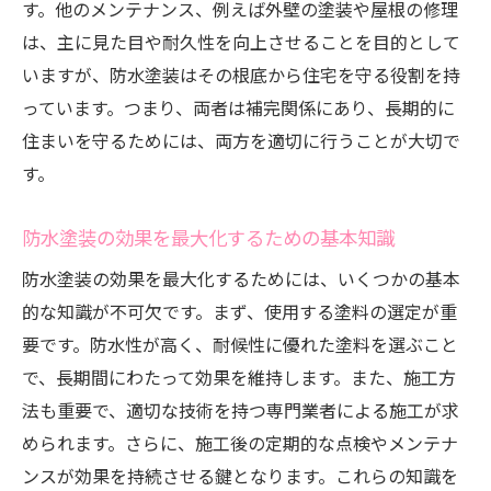
す。他のメンテナンス、例えば外壁の塗装や屋根の修理
住まいの特性に合わせた防水塗装の選択
は、主に見た目や耐久性を向上させることを目的として
防水塗装業者に相談する際の質問リスト
いますが、防水塗装はその根底から住宅を守る役割を持
費用対効果を考慮した防水塗装の選定方法
っています。つまり、両者は補完関係にあり、長期的に
住まいを守るためには、両方を適切に行うことが大切で
実績のある防水塗装業者の見極め方
す。
持続可能な住まいを支える防水塗装の重要性
環境に優しい防水塗装の選択肢
防水塗装の効果を最大化するための基本知識
持続可能な建築物を目指す防水塗装
防水塗装の効果を最大化するためには、いくつかの基本
防水塗装によるエネルギー効率の向上
的な知識が不可欠です。まず、使用する塗料の選定が重
長寿命化と環境保全を両立する防水塗装
要です。防水性が高く、耐候性に優れた塗料を選ぶこと
防水塗装がもたらす地球環境への貢献
で、長期間にわたって効果を維持します。また、施工方
住まいの未来を支えるエコロジカルな防水
法も重要で、適切な技術を持つ専門業者による施工が求
塗装
められます。さらに、施工後の定期的な点検やメンテナ
ンスが効果を持続させる鍵となります。これらの知識を