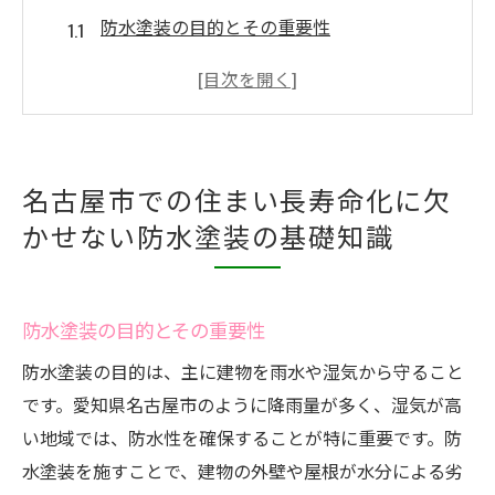
防水塗装の目的とその重要性
名古屋市特有の気候に対応した防水塗装技
術
防水塗装に使用される主要な塗料の種類
施工前に知っておくべき防水塗装の準備
名古屋市での住まい長寿命化に欠
防水塗装と他のメンテナンスとの違い
かせない防水塗装の基礎知識
防水塗装の効果を最大化するための基本知
識
防水塗装がもたらす名古屋市の住まいへの安心
防水塗装の目的とその重要性
感
防水塗装の目的は、主に建物を雨水や湿気から守ること
防水塗装による雨漏りの防止効果
です。愛知県名古屋市のように降雨量が多く、湿気が高
紫外線から住まいを守る防水塗装
い地域では、防水性を確保することが特に重要です。防
防水塗装がもたらす住まいの美観維持
水塗装を施すことで、建物の外壁や屋根が水分による劣