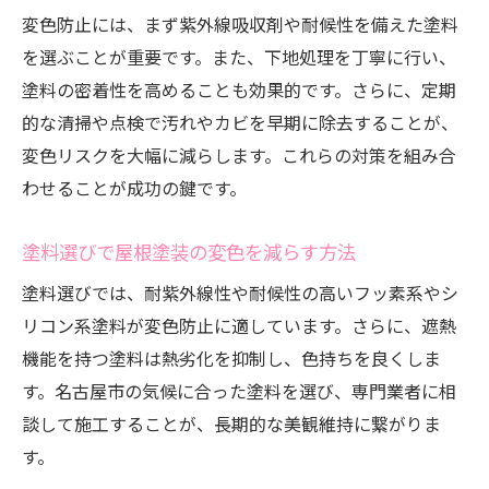
屋根塗装で選ばれる塗料の最新トレンド
変色防止には、まず紫外線吸収剤や耐候性を備えた塗料
施工事例で分かる塗料選びの重要性
を選ぶことが重要です。また、下地処理を丁寧に行い、
屋根塗装後のメンテナンスが変色を防ぐ
塗料の密着性を高めることも効果的です。さらに、定期
屋根塗装の費用相場と賢い予算計画のコツ
的な清掃や点検で汚れやカビを早期に除去することが、
屋根塗装の費用相場をわかりやすく解説
変色リスクを大幅に減らします。これらの対策を組み合
わせることが成功の鍵です。
予算計画で押さえるべき屋根塗装のポイン
ト
塗料選びで屋根塗装の変色を減らす方法
費用が変わる屋根塗装の要因を整理
塗料選びでは、耐紫外線性や耐候性の高いフッ素系やシ
屋根塗装費用を抑える具体的な方法とは
リコン系塗料が変色防止に適しています。さらに、遮熱
見積もり比較が屋根塗装費用節約の鍵
機能を持つ塗料は熱劣化を抑制し、色持ちを良くしま
屋根塗装と助成金活用で賢く費用管理
す。名古屋市の気候に合った塗料を選び、専門業者に相
気候に強い屋根塗装で住まいを守る方法
談して施工することが、長期的な美観維持に繋がりま
名古屋市の気候に適した屋根塗装とは
す。
屋根塗装で住まいの耐久性を高める工夫