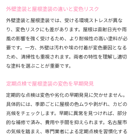
外壁塗装と屋根塗装の違いと変色リスク
断熱性に優れた屋根塗装の選び方
気候変動に対応する屋根塗装管理の要点
外壁塗装と屋根塗装では、受ける環境ストレスが異な
り、変色リスクにも差があります。屋根は直射日光や雨
屋根塗装が住宅の美観を維持する理由
風の影響を強く受けるため、より耐候性の高い塗料が必
屋根塗装の耐用年数を延ばすポイント
要です。一方、外壁は汚れや埃の付着が変色要因となる
屋根塗装の失敗を防ぐ色選びのヒント
ため、清掃性も重視されます。両者の特性を理解し適切
屋根塗装で後悔しない色選びの秘訣
な塗料を選ぶことが重要です。
変色しやすい屋根塗装色の特徴を知ろう
屋根塗装の色見本を正しく活用する方法
定期点検で屋根塗装の変色を早期発見
住まいに合った屋根塗装色の選定基準
定期的な点検は変色や劣化の早期発見に欠かせません。
屋根塗装で人気の色と選び方の注意点
具体的には、季節ごとに屋根の色ムラや剥がれ、カビの
専門家が教える屋根塗装色選びの手順
兆候をチェックします。早期に異常を見つければ、部分
的な補修で済み、費用や手間を抑えられます。名古屋市
名古屋市で知っておきたい助成金情報まとめ
の気候を踏まえ、専門業者による定期点検を習慣化する
屋根塗装に使える助成金の最新情報を解説