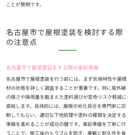
ことが賢明です。
名古屋市の屋根塗装助成金の申請ポイント
屋根塗装と補助金の併用で費用負担を軽減
助成金詐称広告にだまされないための注意
名古屋市で屋根塗装を検討する際
公式情報で確認したい屋根塗装の助成制度
の注意点
屋根塗装助成金のよくある質問と回答
名古屋市で屋根塗装をする際の事前準備
名古屋市で屋根塗装を行う前には、まず気候特性や屋根
材の状態を詳しく調査することが重要です。特に紫外線
の強さや降雨量を踏まえた塗料選びが変色リスク軽減に
直結します。具体的には、屋根の劣化具合を専門家に診
断してもらい、適切な下地処理や塗料の種類を決定する
準備を進めることが成功の鍵です。事前準備を丁寧に行
うことで、施工後のトラブルを防ぎ、美観と耐久性を長