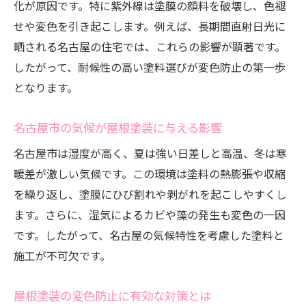
化が原因です。特に紫外線は塗膜の顔料を破壊し、色褪
費用相場を複数情報源で比較する重要性
せや変色を引き起こします。例えば、長期間直射日光に
屋根塗装と外壁塗装のセット施工の利点
晒される名古屋の住宅では、これらの影響が顕著です。
色褪せしにくい屋根塗装の選び方を徹底解説
したがって、耐候性の高い塗料選びが変色防止の第一歩
色褪せしにくい屋根塗装の塗料選択方法
となります。
屋根塗装で避けたい色の特徴と理由
耐久性重視の屋根塗装カラー選びのコツ
名古屋市の気候が屋根塗装に与える影響
屋根塗装の色褪せ対策に有効な塗料成分
名古屋市は湿度が高く、夏は強い日差しと高温、冬は寒
実例から学ぶ屋根塗装色選びのポイント
暖差が激しい気候です。この環境は塗料の熱膨張や収縮
長く美観を保つための屋根塗装管理方法
を繰り返し、塗膜にひび割れや剥がれを起こしやすくし
ます。さらに、湿気によるカビや藻の発生も変色の一因
変色リスクを抑える塗料の選定ポイント
です。したがって、名古屋の気候特性を考慮した塗料と
変色リスクを減らす屋根塗装塗料の特徴
施工が不可欠です。
屋根塗装に適した耐候性塗料の選び方
塗料の種類と屋根塗装の変色リスク比較
屋根塗装の変色防止に有効な対策とは