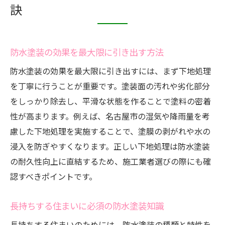
安心を支える防水塗装の専門的ポイント
訣
防水塗装で家族を守るための心構え
防水塗装の最新トレンドと選び方の工夫
防水塗装の効果を最大限に引き出す方法
防水塗装の効果を最大限に引き出すには、まず下地処理
を丁寧に行うことが重要です。塗装面の汚れや劣化部分
をしっかり除去し、平滑な状態を作ることで塗料の密着
性が高まります。例えば、名古屋市の湿気や降雨量を考
慮した下地処理を実施することで、塗膜の剥がれや水の
浸入を防ぎやすくなります。正しい下地処理は防水塗装
の耐久性向上に直結するため、施工業者選びの際にも確
認すべきポイントです。
長持ちする住まいに必須の防水塗装知識
長持ちする住まいのためには、防水塗装の種類と特性を