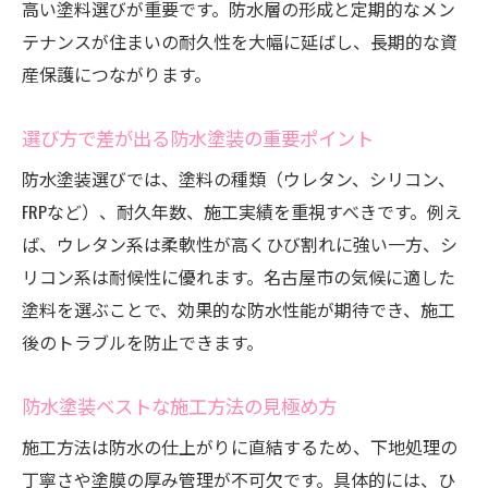
高い塗料選びが重要です。防水層の形成と定期的なメン
愛知県名古屋市に適した防水塗装とは
テナンスが住まいの耐久性を大幅に延ばし、長期的な資
名古屋市の気候に強い防水塗装の特長
産保護につながります。
地域事情に合う防水塗装の選定ポイント
防水塗装で名古屋市の家を守る工夫
選び方で差が出る防水塗装の重要ポイント
地元で選ばれる防水塗装の実力とは
防水塗装選びでは、塗料の種類（ウレタン、シリコン、
防水塗装に強い業者の実績の見極め方
FRPなど）、耐久年数、施工実績を重視すべきです。例え
防水塗装で安心できる住まいの秘訣
ば、ウレタン系は柔軟性が高くひび割れに強い一方、シ
リコン系は耐候性に優れます。名古屋市の気候に適した
雨漏り対策には防水塗装が効果的な理由
塗料を選ぶことで、効果的な防水性能が期待でき、施工
防水塗装による雨漏り防止の仕組み
後のトラブルを防止できます。
雨漏りの悩みを解消する防水塗装の選び方
防水塗装で雨水トラブルを未然に防ぐ方法
防水塗装ベストな施工方法の見極め方
防水塗装のベストな施工事例を紹介
施工方法は防水の仕上がりに直結するため、下地処理の
防水塗装が雨漏り対策に強い理由を解説
丁寧さや塗膜の厚み管理が不可欠です。具体的には、ひ