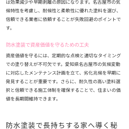
は効果減少や早期剥離の原因になります。名古屋市の気
耐久性重視の防水塗装テクニックを紹介
候特性を考慮し、耐候性と柔軟性に優れた塗料を選び、
防水塗装の寿命を延ばす日常ケアとは
信頼できる業者に依頼することが失敗回避のポイントで
アフターケア重視派におすすめの防水塗装
す。
防水塗装後のアフターケアで安心感アップ
アフターサポートが手厚い防水塗装の特徴
防水塗装で資産価値を守るための工夫
防水塗装の保証内容と選び方のポイント
資産価値を守るには、定期的な点検と適切なタイミング
防水塗装の定期点検が住まいを守る理由
での塗り替えが不可欠です。愛知県名古屋市の気候変動
アフターケア付き防水塗装の魅力を解説
に対応したメンテナンス計画を立て、劣化兆候を早期に
防水塗装のメンテナンスサービスを比較
発見することが重要です。さらに、耐久性の高い塗料選
択と信頼できる施工体制を確保することで、住まいの価
安心の住まいを実現する防水塗装の知識
値を長期間維持できます。
防水塗装で叶える安心の住まい作り
防水塗装の基礎知識と失敗しない選び方
防水塗装ベストな活用法と実践例を紹介
防水塗装で長持ちする家へ導く秘