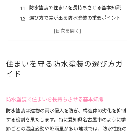
防水塗装で住まいを長持ちさせる基本知識
選び方で差が出る防水塗装の重要ポイント
防水塗装ベストな施工方法の見極め方
失敗しない防水塗装業者選びの秘訣
防水塗装のメリットと注意点を徹底解説
防水塗装で資産価値を守るための工夫
住まいを守る防水塗装の選び方ガ
防水塗装で長持ちする家へ導く秘訣
イド
防水塗装の効果を最大限に引き出す方法
長持ちする住まいに必須の防水塗装知識
防水塗装で住まいを長持ちさせる基本知識
防水塗装の耐久性を高めるメンテナンス術
防水塗装で家を守るための実践的なコツ
防水塗装は建物の雨水侵入を防ぎ、構造体の劣化を抑制
する役割を果たします。特に愛知県名古屋市のように季
施工後も安心できる防水塗装の選び方
節ごとの湿度変動や降雨量が多い地域では、防水性能の
防水塗装ベストなタイミングと施工時期