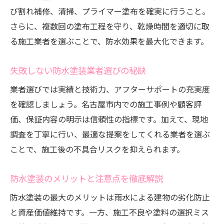
防水塗装で安心できる住まいづくりのコツ
び割れ補修、清掃、プライマー塗布を確実に行うこと。
信頼できる防水塗装業者を見極める方法
さらに、複数回の塗布工程を守り、乾燥時間を適切に取
防水塗装業者選びで大切な判断基準
る施工業者を選ぶことで、防水効果を最大化できます。
信頼できる防水塗装業者の見分け方を解説
失敗しない防水塗装業者選びの秘訣
防水塗装の実績と口コミ活用のポイント
業者選びでは実績と技術力、アフターサポートの充実度
業者比較でわかる防水塗装のベスト選択
を確認しましょう。名古屋市内での施工事例や顧客評
防水塗装で後悔しない業者選びの秘訣
価、保証内容の明示は信頼性の指標です。加えて、現地
防水塗装業者に聞くべき質問と注意点
調査を丁寧に行い、最適な提案をしてくれる業者を選ぶ
防水塗装の耐久性を高めるポイントを解説
ことで、施工後の不具合リスクを抑えられます。
防水塗装の耐久性を左右する塗料の選び方
長く持たせる防水塗装の施工ポイント
防水塗装のメリットと注意点を徹底解説
防水塗装のメンテナンスで耐久力を強化
防水塗装の最大のメリットは雨水による建物の劣化防止
防水塗装の劣化サインと早期対策の重要性
と資産価値維持です。一方、施工不良や塗料の選択ミス