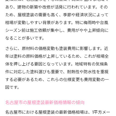
屋根塗装業者選びで後悔しないコツ
あり、建物の新築や改修が活発に行われています。その
屋根塗装の相場を知って業者比較を有利に
ため、屋根塗装の需要も高く、季節や経済状況によって
見積もり時に確認したい屋根塗装業者の特
相場が変動しやすい背景があります。特に梅雨時や台風
徴
シーズン前は施工依頼が集中し、費用がやや上昇傾向に
屋根塗装業者の選び方と費用の関係性
なることが多いです。
屋根塗装が相場より高くなる理由とは
さらに、原材料の価格変動も塗装費用に影響します。近
屋根塗装費用が高額化する主な要因
年は塗料の原料価格が上昇しているため、これが相場全
相場より高い屋根塗装の理由を知る
体を押し上げる要因となっています。地域特有の気候条
件に対応した塗料選びも重要で、耐熱性や防水性を重視
屋根塗装で追加費用が発生するケース
する必要があるため、これらの仕様変更も費用変動の一
屋根塗装相場を上回る事例の特徴
因です。
注意すべき屋根塗装費用の上昇ポイント
名古屋市の屋根塗装最新価格情報の傾向
名古屋市における屋根塗装の最新価格相場は、1平方メー