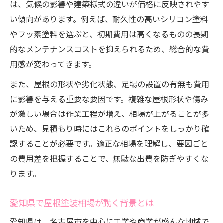
は、気候の影響や建築様式の違いが価格に反映されやす
屋根塗装相場の知識で安心施工を実現
い傾向があります。例えば、耐久性の高いシリコン塗料
相場理解が屋根塗装の後悔を防ぐ理由
やフッ素塗料を選ぶと、初期費用は高くなるものの長期
適正価格の屋根塗装を選ぶための準備
的なメンテナンスコストを抑えられるため、総合的な費
屋根塗装の相場情報で納得するコツ
用感が変わってきます。
安心のために屋根塗装相場を確認しよう
また、屋根の形状や劣化状態、足場の設置の有無も費用
名古屋市での屋根塗装費用節約の工夫
に影響を与える重要な要因です。複雑な屋根形状や傷み
屋根塗装費用を節約する実践的アイデア
が激しい場合は作業工程が増え、相場が上がることが多
費用節約のための屋根塗装ポイント集
いため、見積もり時にはこれらのポイントをしっかり確
屋根塗装の同時施工でコストダウンを狙う
認することが必要です。適正な相場を理解し、要因ごと
の費用差を把握することで、無駄な出費を防ぎやすくな
屋根塗装費用を抑える賢い工夫とは何か
ります。
節約しながら屋根塗装の品質も守る方法
納得できる屋根塗装業者選びの秘訣
愛知県で屋根塗装相場が動く背景とは
信頼できる屋根塗装業者を見極める基準
愛知県は、名古屋市を中心に工業や商業が盛んな地域で