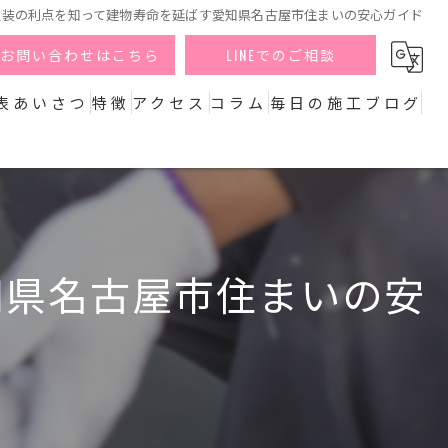
塗装の利点を知って建物寿命を延ばす愛知県名古屋市住まいの安心ガイド
お問い合わせはこちら
LINEでのご相談
表あいさつ
特徴
アクセス
コラム
毎日の施工ブログ
外壁
屋根
防水
知県名古屋市住まいの安
リフォーム
エクステリア