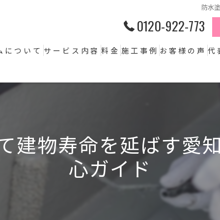
防水
0120-922-773
ムについて
サービス内容
料金
施工事例
お客様の声
代
て建物寿命を延ばす愛
心ガイド