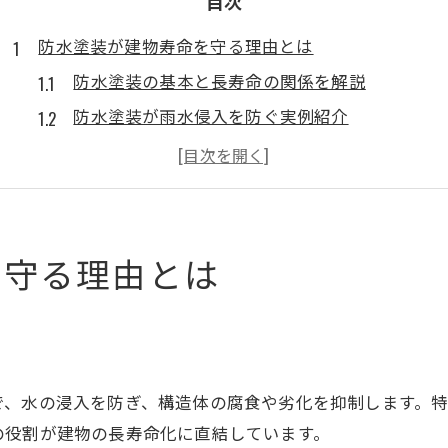
目次
防水塗装が建物寿命を守る理由とは
防水塗装の基本と長寿命の関係を解説
防水塗装が雨水侵入を防ぐ実例紹介
建物の劣化を防ぐ防水塗装の技術進化
コストと防水塗装のメンテナンス性を比較
防水塗装で資産価値を維持する方法
外壁劣化と雨漏り対策に防水塗装が有効
を守る理由とは
外壁劣化を防ぐ防水塗装の防御力とは
雨漏りを防ぐための防水塗装の重要性
防水塗装がヒビ割れにも強い理由
防水処理と外壁塗装の違いと役割解説
で、水の浸入を防ぎ、構造体の腐食や劣化を抑制します。
気温や季節と防水塗装の関係性を知る
の役割が建物の長寿命化に直結しています。