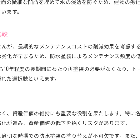
表面の微細な凹凸を埋めて水の浸透を防ぐため、建物の劣
防水塗装に合う外壁色の選び方ガイド
ています。
失敗しないための色見本活用術
防水塗装で避けたい外壁色の特徴
比較
周囲との調和を意識した防水塗装色選び
せんが、長期的なメンテナンスコストの削減効果を考慮す
防水塗装の色褪せリスクと対策法
の劣化が早まるため、防水塗装によるメンテナンス頻度の
賢い住まい維持に防水塗装を活かす方法
ら10年程度の長期間にわたり再塗装の必要がなくなり、
防水塗装で将来の修繕費を抑えるポイント
優れた選択肢といえます。
防水塗装後の定期メンテナンスが重要な理由
防水塗装を活かした資産価値アップ術
防水塗装の相談や見積もり時の注意点
なく、資産価値の維持にも重要な役割を果たします。特に
防水塗装と他リフォームとの併用効果
劣化が進み、資産価値の低下を招くリスクがあります。
と適切な時期での防水塗装の塗り替えが不可欠です。また