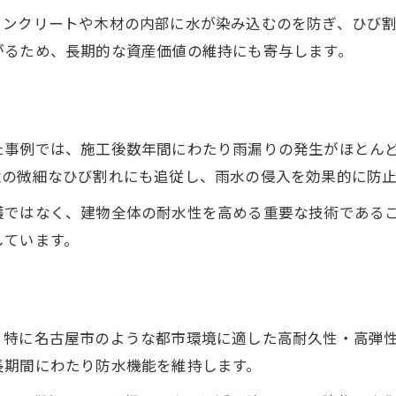
知っておきたい防水塗装の基本知識
コンクリートや木材の内部に水が染み込むのを防ぎ、ひび
防水塗装と防水工事の違いを分かりやすく解説
がるため、長期的な資産価値の維持にも寄与します。
防水塗装に適した季節や気温を押さえる
弾性塗料の特徴と防水塗装のメリット
防水塗装の施工流れとポイント紹介
た事例では、施工後数年間にわたり雨漏りの発生がほとん
防水塗装の耐用年数と再塗装の目安
壁の微細なひび割れにも追従し、雨水の侵入を効果的に防
名古屋エリアにおすすめの防水施工法
護ではなく、建物全体の耐水性を高める重要な技術である
名古屋の気候に適した防水塗装の選び方
しています。
防水塗装業者選定のチェックポイント
実績豊富な防水塗装の施工方法を比較
防水塗装技術の最新動向と施工事例
、特に名古屋市のような都市環境に適した高耐久性・高弾
防水塗装と補助金制度の活用法
長期間にわたり防水機能を維持します。
色選びで失敗しない防水塗装のコツ